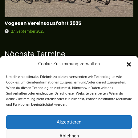
Vogesen Vereinsausfahrt 2025
27. September 2025
Nächste Termine
Cookie-Zustimmung verwalten
MTB TRAINING KIDS
11 Aug. ,
Treffpunkt Trainingsgelände Schwimmbad
Um dir ein optimales Erlebnis zu bieten, verwenden wir Technologien wie
Cookies, um Geräteinformationen zu speichern und/oder darauf zuzugreifen.
RENNRADTRAINING 2026
Wenn du diesen Technologien zustimmst, können wir Daten wie das
Surfverhalten oder eindeutige IDs auf dieser Website verarbeiten. Wenn du
16 Aug. ,
Treffpunkt: Edeka Herbolzheim
deine Zustimmung nicht erteilst oder zurückziehst, können bestimmte Merkmale
MTB TRAINING KIDS
und Funktionen beeinträchtigt werden.
18 Aug. ,
Treffpunkt Trainingsgelände Schwimmbad
Akzeptieren
Ablehnen