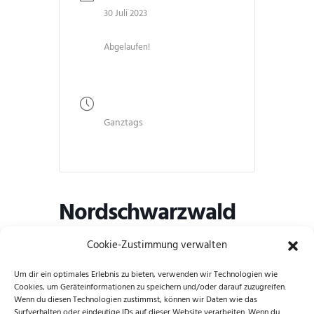
30 Juli 2023
Abgelaufen!
UHRZEIT
Ganztags
Nordschwarzwald
Trophy Schömberg
Cookie-Zustimmung verwalten
Um dir ein optimales Erlebnis zu bieten, verwenden wir Technologien wie
Cookies, um Geräteinformationen zu speichern und/oder darauf zuzugreifen.
Wenn du diesen Technologien zustimmst, können wir Daten wie das
Surfverhalten oder eindeutige IDs auf dieser Website verarbeiten. Wenn du